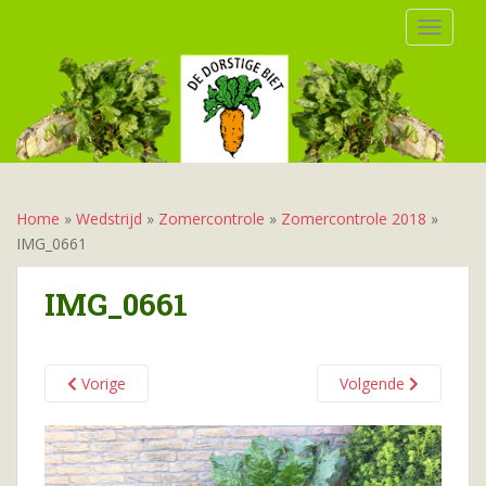
S
TOGGLE
k
i
p
t
o
m
a
i
Home
»
Wedstrijd
»
Zomercontrole
»
Zomercontrole 2018
»
n
IMG_0661
c
o
IMG_0661
n
t
e
Vorige
Volgende
n
t