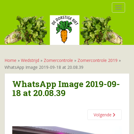
S
TOGGLE
k
i
p
t
o
m
a
i
Home
»
Wedstrijd
»
Zomercontrole
»
Zomercontrole 2019
»
n
WhatsApp Image 2019-09-18 at 20.08.39
c
o
WhatsApp Image 2019-09-
n
18 at 20.08.39
t
e
n
t
Volgende