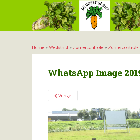
S
k
i
p
t
o
m
Home
»
Wedstrijd
»
Zomercontrole
»
Zomercontrole
a
i
n
WhatsApp Image 2019-
c
o
n
Vorige
t
e
n
t