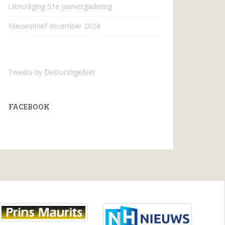
Uitnodiging 51e jaarvergadering
Nieuwsbrief december 2024
Tweets by DeDorstigeBiet
FACEBOOK