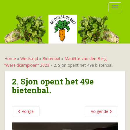
S
TOGGLE
k
i
p
t
o
m
a
i
Home
»
Wedstrijd
»
Bietenbal
»
Mariëtte van den Berg
n
“Wereldkampioen” 2023
»
2. Sjon opent het 49e bietenbal.
c
o
2. Sjon opent het 49e
n
bietenbal.
t
e
n
t
Vorige
Volgende