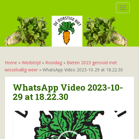
S
TOGGLE
k
i
p
t
o
m
a
i
Home
»
Wedstrijd
»
Rooidag
»
Bieten 2023 gerooid met
n
wisselvallig weer
»
WhatsApp Video 2023-10-29 at 18.22.30
c
o
WhatsApp Video 2023-10-
n
29 at 18.22.30
t
e
n
Videospeler
t