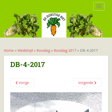
S
TOGGLE
k
i
p
t
o
m
a
i
Home
»
Wedstrijd
»
Rooidag
»
Rooidag 2017
»
DB-4-2017
n
c
DB-4-2017
o
n
t
Vorige
Volgende
e
n
t