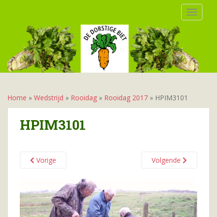
S
TOGGLE
k
i
p
t
o
m
a
i
Home
»
Wedstrijd
»
Rooidag
»
Rooidag 2017
»
HPIM3101
n
c
HPIM3101
o
n
t
Vorige
Volgende
e
n
t