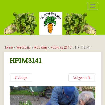
S
TOGGLE
k
i
p
t
o
m
a
i
Home
»
Wedstrijd
»
Rooidag
»
Rooidag 2017
»
HPIM3141
n
c
HPIM3141
o
n
t
Vorige
Volgende
e
n
t