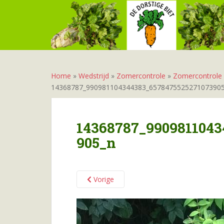
S
k
i
p
t
o
m
Home
»
Wedstrijd
»
Zomercontrole
»
Zomercontrole
a
14368787_990981104344383_657847552527107390
i
n
c
14368787_9909811043
o
905_n
n
t
e
n
Vorige
t