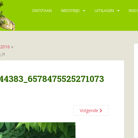
ONTSTAAN
WEDSTRIJD
UITSLAGEN
INSC
 2016
»
5_n
44383_6578475525271073
Volgende